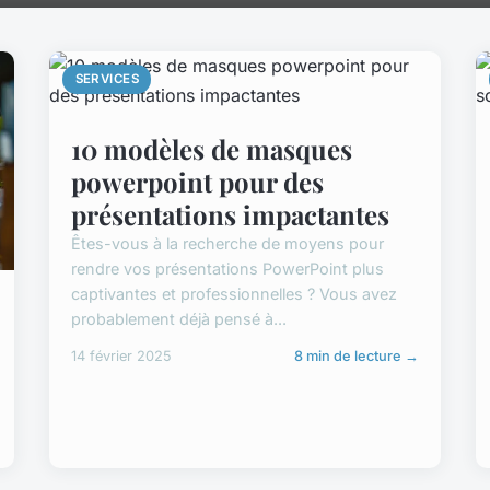
SERVICES
10 modèles de masques
powerpoint pour des
présentations impactantes
Êtes-vous à la recherche de moyens pour
rendre vos présentations PowerPoint plus
captivantes et professionnelles ? Vous avez
probablement déjà pensé à...
14 février 2025
8 min de lecture →