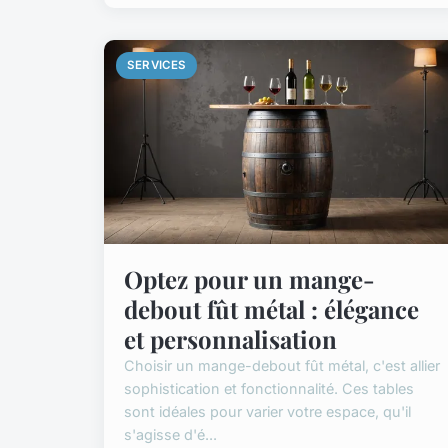
SERVICES
Optez pour un mange-
debout fût métal : élégance
et personnalisation
Choisir un mange-debout fût métal, c'est allier
sophistication et fonctionnalité. Ces tables
sont idéales pour varier votre espace, qu'il
s'agisse d'é...