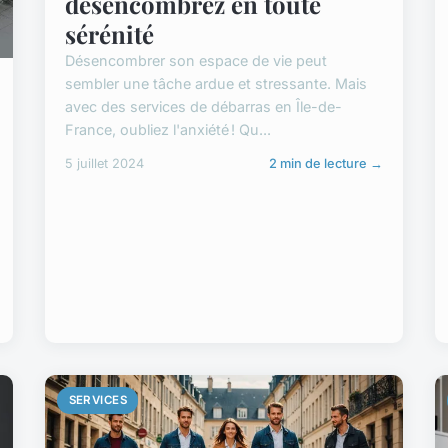
désencombrez en toute
sérénité
Désencombrer son espace de vie peut
sembler une tâche ardue et stressante. Mais
avec des services de débarras en Île-de-
France, oubliez l'anxiété ! Qu...
5 juillet 2024
2 min de lecture →
SERVICES