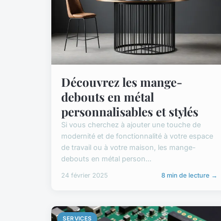
Découvrez les mange-
debouts en métal
personnalisables et stylés
Si vous cherchez à ajouter une touche de
modernité et de fonctionnalité à votre espace
de travail ou à votre maison, les mange-
debouts en métal person...
24 février 2025
8 min de lecture →
SERVICES