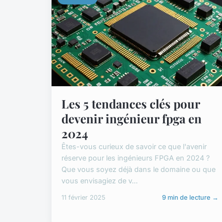
Les 5 tendances clés pour
devenir ingénieur fpga en
2024
Êtes-vous curieux de savoir ce que l'avenir
réserve pour les ingénieurs FPGA en 2024 ?
Que vous soyez déjà dans le domaine ou que
vous envisagiez de v...
11 février 2025
9 min de lecture →