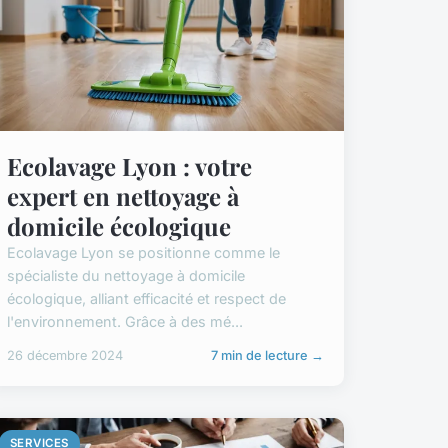
Ecolavage Lyon : votre
expert en nettoyage à
domicile écologique
Ecolavage Lyon se positionne comme le
spécialiste du nettoyage à domicile
écologique, alliant efficacité et respect de
l'environnement. Grâce à des mé...
26 décembre 2024
7 min de lecture →
SERVICES