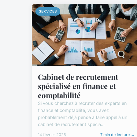
SERVICES
Cabinet de recrutement
spécialisé en finance et
comptabilité
Si vous cherchez à recruter des experts en
finance et comptabilité, vous avez
probablement déjà pensé à faire appel à un
cabinet de recrutement spécia...
14 février 2025
7 min de lecture →