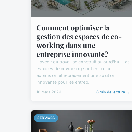
Comment optimiser la
gestion des espaces de co-
working dans une
entreprise innovante?
L'avenir du travail se construit aujourd'hui. Les
espaces de coworking sont en pleine
expansion et représentent une solution
innovante pour les entrep...
10 mars 2024
6 min de lecture →
SERVICES