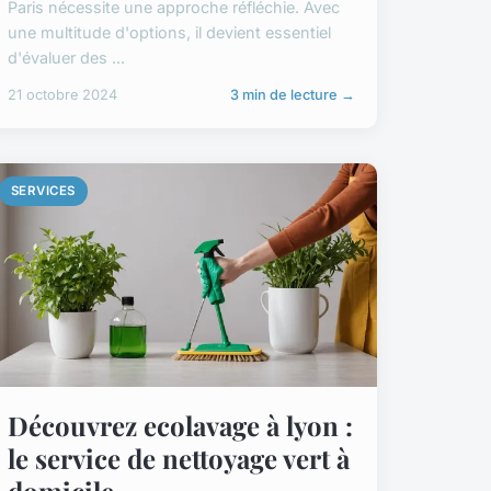
Paris nécessite une approche réfléchie. Avec
une multitude d'options, il devient essentiel
d'évaluer des ...
21 octobre 2024
3 min de lecture →
SERVICES
Découvrez ecolavage à lyon :
le service de nettoyage vert à
domicile