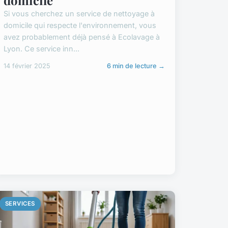
Si vous cherchez un service de nettoyage à
domicile qui respecte l'environnement, vous
avez probablement déjà pensé à Ecolavage à
Lyon. Ce service inn...
14 février 2025
6 min de lecture →
SERVICES