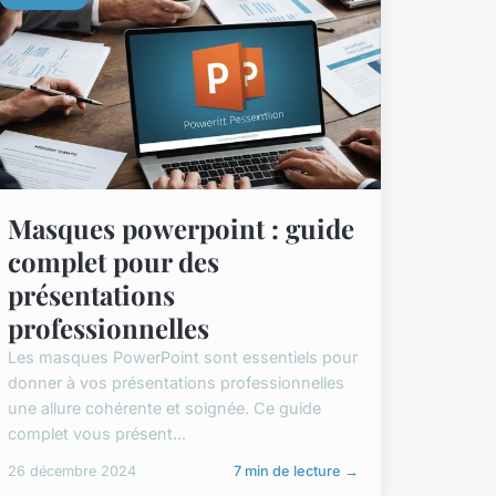
Masques powerpoint : guide
complet pour des
présentations
professionnelles
Les masques PowerPoint sont essentiels pour
donner à vos présentations professionnelles
une allure cohérente et soignée. Ce guide
complet vous présent...
26 décembre 2024
7 min de lecture →