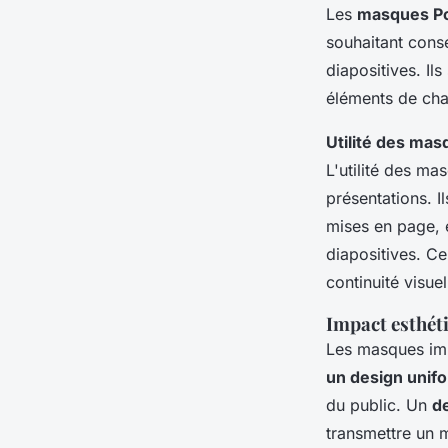
Les
masques P
souhaitant cons
diapositives. Il
éléments de cha
Utilité des ma
L'utilité des ma
présentations. I
mises en page, 
diapositives. Ce
continuité visue
Impact esthéti
Les masques impa
un design unif
du public. Un
d
transmettre un 