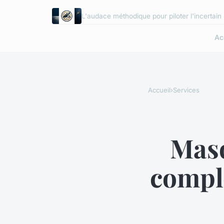
L'audace méthodique pour piloter l'incertain
Ac
Accueil
›
Services
Masq
compl