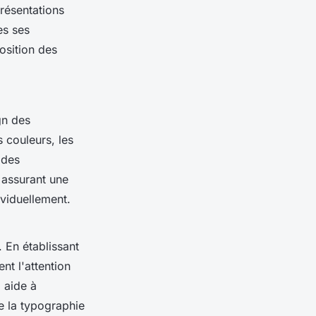
présentations
es ses
position des
gn des
s couleurs, les
 des
n assurant une
ividuellement.
 En établissant
ent l'attention
 aide à
e la typographie