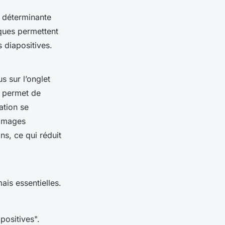
e déterminante
sques permettent
 diapositives.
 sur l’onglet
s permet de
ation se
 images
ns, ce qui réduit
is essentielles.
positives".