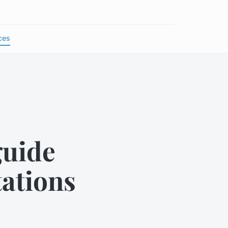
ces
guide
ations