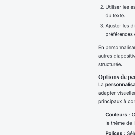
Utiliser les 
du texte.
Ajuster les 
préférences 
En personnalisan
autres diapositi
structurée.
Options de pe
La
personnalis
adapter visuelle
principaux à con
Couleurs
: O
le thème de l
Polices
: Sél