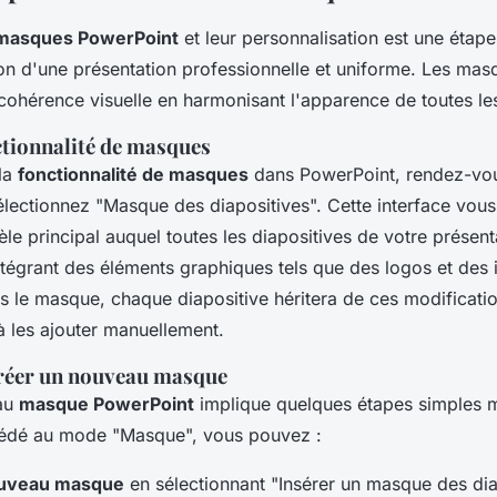
 masques PowerPoint
et leur personnalisation est une étap
ion d'une présentation professionnelle et uniforme. Les ma
cohérence visuelle en harmonisant l'apparence de toutes les
ctionnalité de masques
la
fonctionnalité de masques
dans PowerPoint, rendez-vous
sélectionnez "Masque des diapositives". Cette interface vou
le principal auquel toutes les diapositives de votre présent
intégrant des éléments graphiques tels que des logos et des
 le masque, chaque diapositive héritera de ces modificatio
à les ajouter manuellement.
réer un nouveau masque
au
masque PowerPoint
implique quelques étapes simples ma
cédé au mode "Masque", vous pouvez :
ouveau masque
en sélectionnant "Insérer un masque des dia