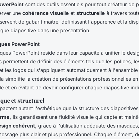
owerPoint
sont des outils essentiels pour tout créateur de 
erver une
cohérence visuelle
et
structurelle
à travers tout
s servent de gabarit maître, définissant l'apparence et la dis
que diapositive dans une présentation.
sques PowerPoint
sques PowerPoint réside dans leur capacité à unifier le desi
ls permettent de définir des éléments tels que les polices, le
et les logos qui s'appliquent automatiquement à l'ensemble
la simplifie la création de présentations professionnelles e
lle et en évitant de devoir configurer chaque diapositive ind
que et structurel
ctent autant l'esthétique que la structure des diapositives.
orme
, ils garantissent une fluidité visuelle qui capte et mainti
esign cohérent
, grâce à l'utilisation adéquate des masques,
message plus clair et plus professionnel. Chaque élément, d