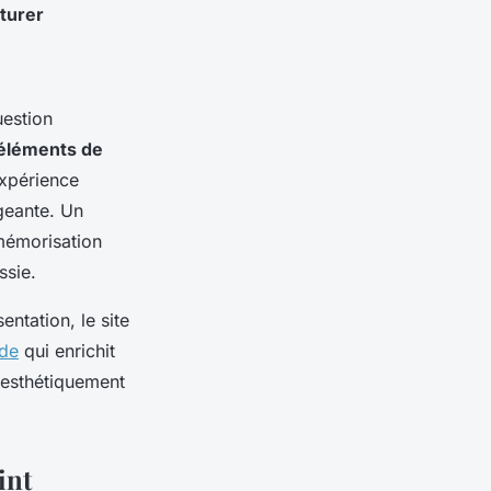
turer
uestion
éléments de
expérience
ageante. Un
mémorisation
ssie.
ntation, le site
ide
qui enrichit
 esthétiquement
int