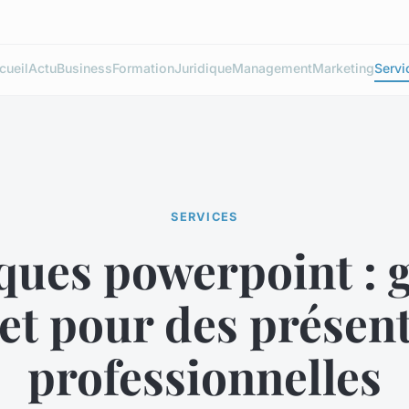
cueil
Actu
Business
Formation
Juridique
Management
Marketing
Servi
SERVICES
ues powerpoint : 
et pour des présent
professionnelles