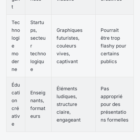
t
Tec
Startu
hno
ps,
Graphiques
Pourrait
logi
secteu
futuristes,
être trop
e
r
couleurs
flashy pour
mo
techno
vives,
certains
der
logiqu
captivant
publics
ne
e
Édu
Éléments
Pas
cati
Enseig
ludiques,
approprié
on
nants,
structure
pour des
cré
format
claire,
présentatio
ativ
eurs
engageant
ns formelles
e