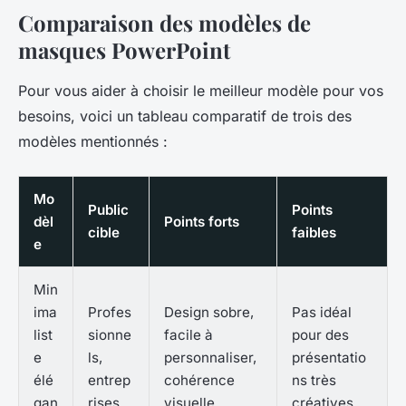
Comparaison des modèles de
masques PowerPoint
Pour vous aider à choisir le meilleur modèle pour vos
besoins, voici un tableau comparatif de trois des
modèles mentionnés :
Mo
Public
Points
dèl
Points forts
cible
faibles
e
Min
ima
Profes
Design sobre,
Pas idéal
list
sionne
facile à
pour des
e
ls,
personnaliser,
présentatio
élé
entrep
cohérence
ns très
gan
rises
visuelle
créatives