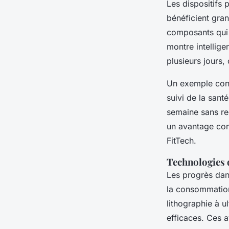
Les dispositifs 
bénéficient gra
composants qui 
montre intellig
plusieurs jours,
Un exemple concr
suivi de la sant
semaine sans r
un avantage com
FitTech.
Technologies 
Les progrès dans
la consommation
lithographie à u
efficaces. Ces 