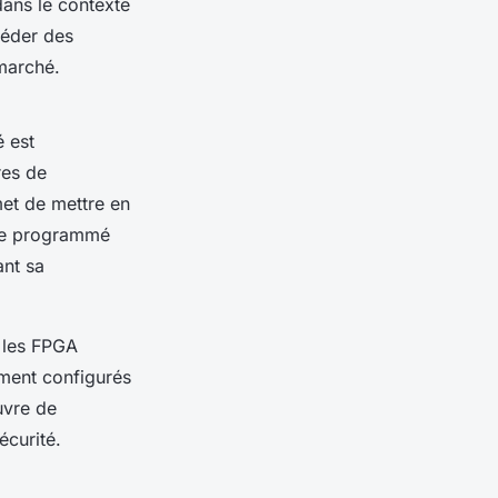
dans le contexte
séder des
marché.
é est
res de
et de mettre en
tre programmé
ant sa
e les FPGA
ement configurés
uvre de
écurité.