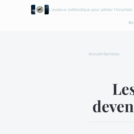
L'audace méthodique pour piloter l'incertain
Ac
Accueil
›
Services
Les
deven