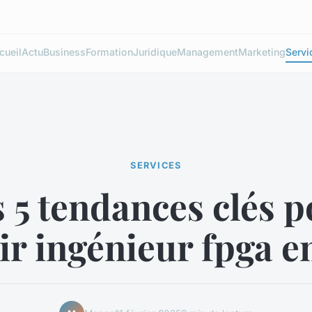
cueil
Actu
Business
Formation
Juridique
Management
Marketing
Servi
SERVICES
 5 tendances clés 
ir ingénieur fpga e