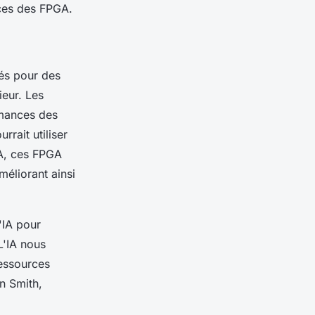
nces des FPGA.
rés pour des
ieur. Les
rmances des
rait utiliser
IA, ces FPGA
éliorant ainsi
'IA pour
L'IA nous
ressources
n Smith,