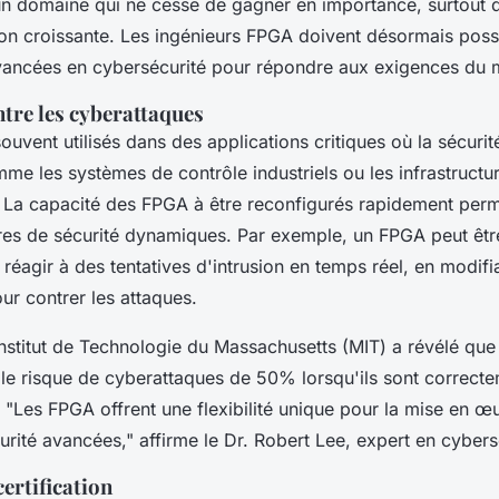
 un domaine qui ne cesse de gagner en importance, surtout 
ion croissante. Les ingénieurs FPGA doivent désormais pos
ancées en cybersécurité pour répondre aux exigences du 
tre les cyberattaques
uvent utilisés dans des applications critiques où la sécurit
me les systèmes de contrôle industriels ou les infrastructu
La capacité des FPGA à être reconfigurés rapidement perm
res de sécurité dynamiques. Par exemple, un FPGA peut ê
 réagir à des tentatives d'intrusion en temps réel, en modifi
ur contrer les attaques.
Institut de Technologie du Massachusetts (MIT) a révélé qu
 le risque de cyberattaques de 50% lorsqu'ils sont correct
.
"Les FPGA offrent une flexibilité unique pour la mise en œ
urité avancées,"
affirme le Dr. Robert Lee, expert en cybers
ertification