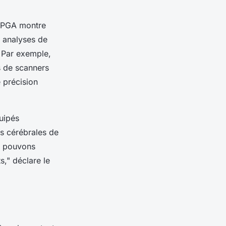
s FPGA montre
s analyses de
. Par exemple,
s de scanners
 précision
uipés
rs cérébrales de
s pouvons
s,"
déclare le