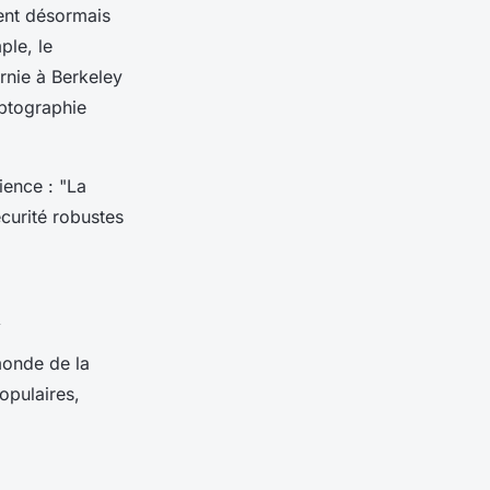
ent désormais
ple, le
rnie à Berkeley
yptographie
ience :
"La
curité robustes
n
monde de la
opulaires,