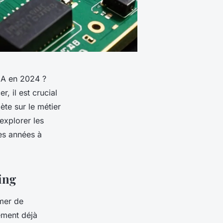
PGA en 2024 ?
 il est crucial
ète sur le métier
 explorer les
es années à
ing
rmer de
ement déjà