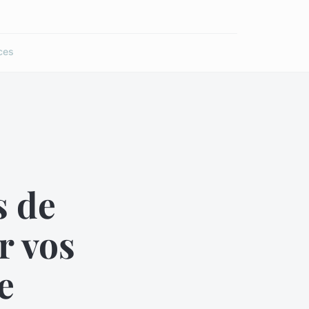
ces
s de
r vos
e