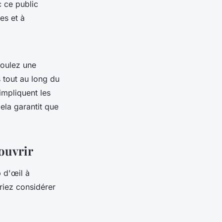
 ce public
es et à
voulez une
 tout au long du
impliquent les
Cela garantit que
ouvrir
 d'œil à
riez considérer