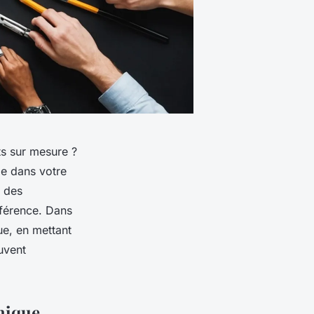
s sur mesure ?
le dans votre
u des
fférence. Dans
ue, en mettant
uvent
hique