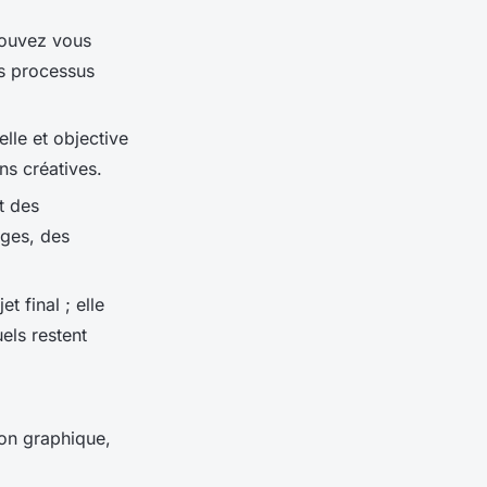
pouvez vous
es processus
lle et objective
ns créatives.
t des
ges, des
t final ; elle
els restent
ion graphique,