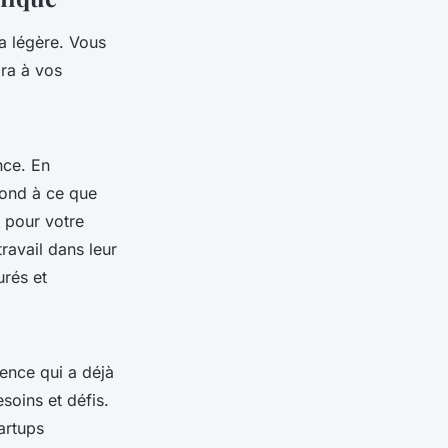
a légère. Vous
ra à vos
nce. En
ond à ce que
 pour votre
avail dans leur
urés et
gence qui a déjà
soins et défis.
artups