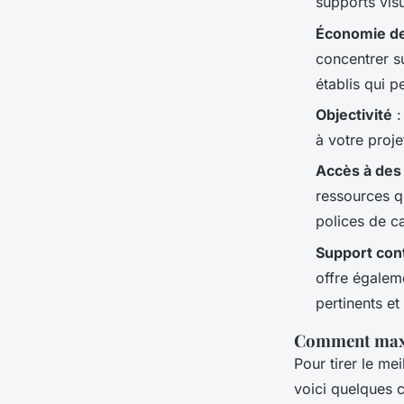
supports visu
Économie d
concentrer s
établis qui p
Objectivité
:
à votre proje
Accès à des
ressources q
polices de ca
Support con
offre égalem
pertinents et
Comment maxi
Pour tirer le me
voici quelques c