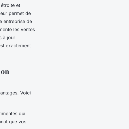
étroite et
 leur permet de
e entreprise de
menté les ventes
s à jour
 est exactement
ion
antages. Voici
imentés qui
ntit que vos