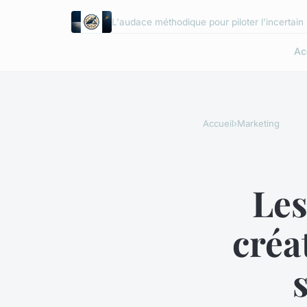
L'audace méthodique pour piloter l'incertain
Ac
Accueil
›
Marketing
Les
créa