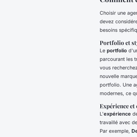
Choisir une age
devez considére
besoins spécifiq
Portfolio et st
Le
portfolio
d'un
parcourant les t
vous recherchez
nouvelle marque
portfolio. Une
modernes, ce qui
Expérience et 
L'
expérience
de
travaillé avec d
Par exemple,
D