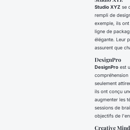
Studio XYZ
se d
rempli de desig
exemple, ils on
ligne de packag
élégante. Leur p
assurent que cha
DesignPro
DesignPro
est u
compréhension p
seulement attire
ils ont conçu un
augmenter les t
sessions de bra
objectifs de l'en
Creative Mind