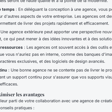
els seront de haute qualité et à la pointe de la modernité.
e temps
: En déléguant la conception à une agence, vous 
ur d'autres aspects de votre entreprise. Les agences ont d
ermettent de livrer des projets rapidement et efficacement.
 Une agence extérieure peut apporter une perspective nouve
t, ce qui peut mener à des idées innovantes et à des solutio
 ressources
: Les agences ont souvent accès à des outils e
ue vous n'auriez pas en interne, comme des banques d'ima
ractères exclusives, et des logiciels de design avancés.
tinu
: Une bonne agence ne se contente pas de livrer le proje
ent un support continu pour s'assurer que vos supports visu
 efficaces.
miser les avantages
illeur parti de votre collaboration avec une agence de créat
onseils pratiques :