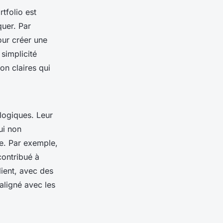
tfolio est
uer. Par
our créer une
simplicité
on claires qui
logiques. Leur
ui non
le. Par exemple,
contribué à
ient, avec des
aligné avec les