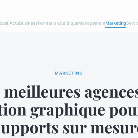
cueil
Actu
Business
Formation
Juridique
Management
Marketing
Servi
MARKETING
 meilleures agence
tion graphique pou
supports sur mesur