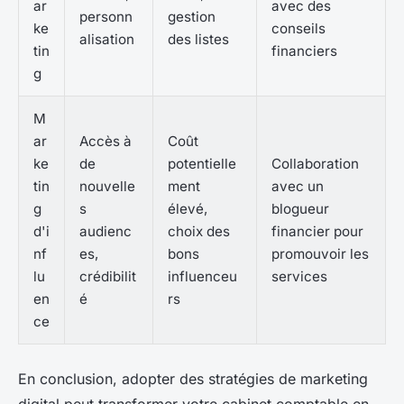
ar
avec des
personn
gestion
ke
conseils
alisation
des listes
tin
financiers
g
M
ar
Accès à
Coût
ke
de
potentielle
Collaboration
tin
nouvelle
ment
avec un
g
s
élevé,
blogueur
d'i
audienc
choix des
financier pour
nf
es,
bons
promouvoir les
lu
crédibilit
influenceu
services
en
é
rs
ce
En conclusion, adopter des stratégies de marketing