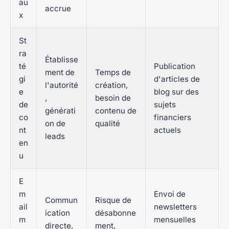
au
accrue
x
St
ra
Établisse
té
Publication
ment de
Temps de
gi
d'articles de
l'autorité
création,
e
blog sur des
,
besoin de
de
sujets
générati
contenu de
co
financiers
on de
qualité
nt
actuels
leads
en
u
E
m
Envoi de
Commun
Risque de
ail
newsletters
ication
désabonne
m
mensuelles
directe,
ment,