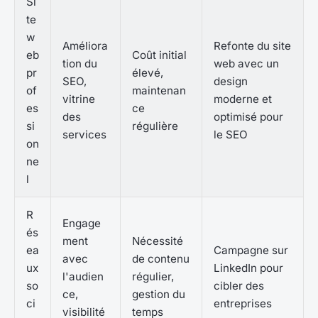
Si
te
w
Améliora
Refonte du site
eb
Coût initial
tion du
web avec un
pr
élevé,
SEO,
design
of
maintenan
vitrine
moderne et
es
ce
des
optimisé pour
si
régulière
services
le SEO
on
ne
l
R
Engage
és
ment
Nécessité
ea
Campagne sur
avec
de contenu
ux
LinkedIn pour
l'audien
régulier,
so
cibler des
ce,
gestion du
ci
entreprises
visibilité
temps