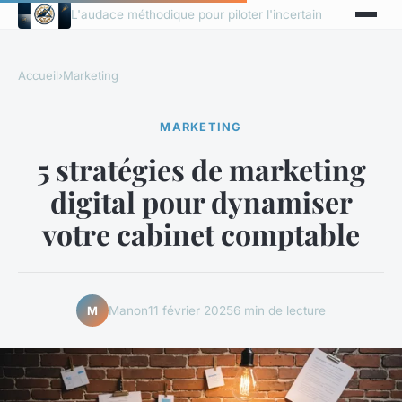
L'audace méthodique pour piloter l'incertain
Accueil
›
Marketing
MARKETING
5 stratégies de marketing
digital pour dynamiser
votre cabinet comptable
Manon
11 février 2025
6 min de lecture
M