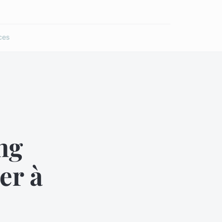
ces
ng
er à