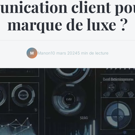
nication client po
marque de luxe ?
Manon
10 mars 2024
5 min de lecture
M