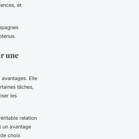
rences, et
ampagnes
btenus.
ur une
 avantages. Elle
rtaines tâches,
iser les
ritable relation
st un avantage
 de choix