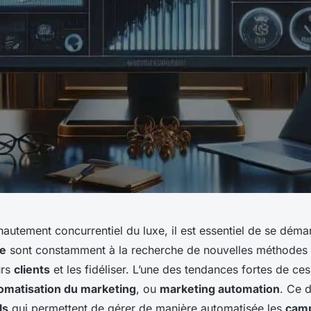
autement concurrentiel du luxe, il est essentiel de se déma
xe
sont constamment à la recherche de nouvelles méthodes 
urs
clients
et les fidéliser. L’une des tendances fortes de ce
omatisation du marketing
, ou
marketing automation
. Ce d
ls
qui permettent de gérer de manière automatisée les
cam