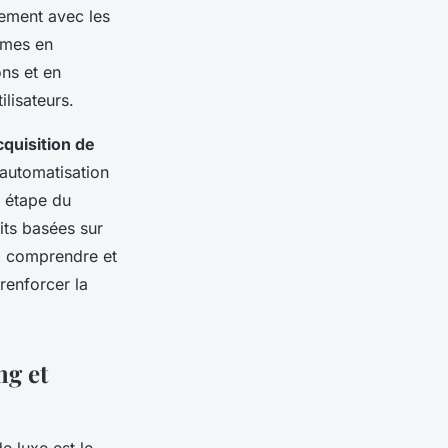
tement avec les
rmes en
ons et en
lisateurs.
cquisition de
l’automatisation
e étape du
ts basées sur
ux comprendre et
renforcer la
ng et