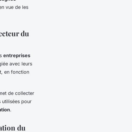
en vue de les
secteur du
es
entreprises
giée avec leurs
, en fonction
met de collecter
 utilisées pour
ation
.
ation du