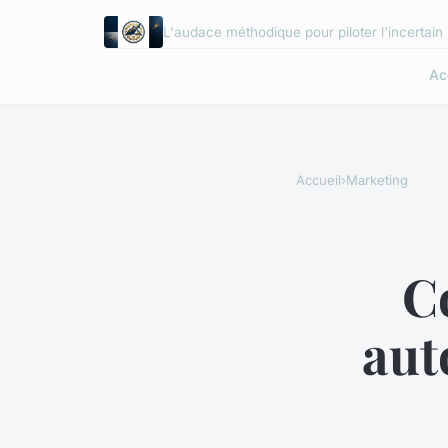
L'audace méthodique pour piloter l'incertain
Ac
Accueil
›
Marketing
C
aut