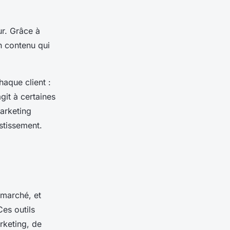
r. Grâce à
n contenu qui
haque client :
git à certaines
arketing
stissement.
 marché, et
Ces outils
keting, de