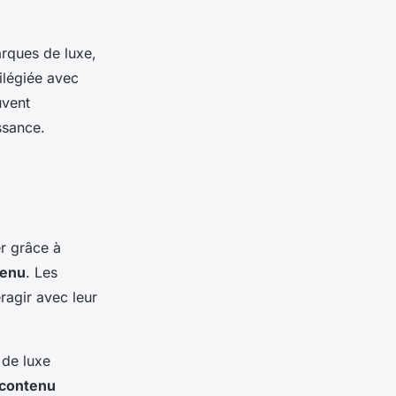
arques de luxe,
ilégiée avec
uvent
ssance.
er grâce à
tenu
. Les
eragir avec leur
 de luxe
contenu