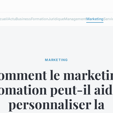
cueil
Actu
Business
Formation
Juridique
Management
Marketing
Servi
MARKETING
omment le marketi
omation peut-il aid
personnaliser la