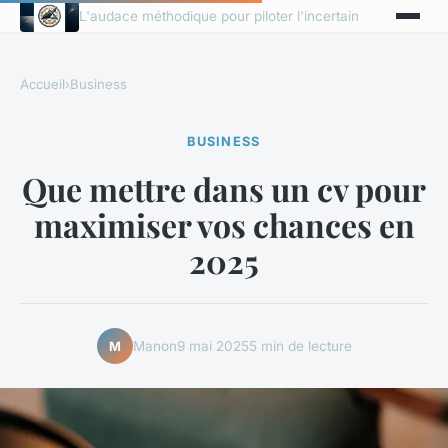
L'audace méthodique pour piloter l'incertain
Accueil
›
Business
BUSINESS
Que mettre dans un cv pour
maximiser vos chances en
2025
Manon
9 mai 2025
5 min de lecture
M