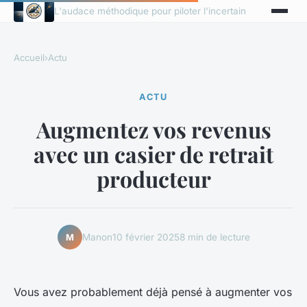
L'audace méthodique pour piloter l'incertain
Accueil
›
Actu
ACTU
Augmentez vos revenus
avec un casier de retrait
producteur
Manon
10 février 2025
8 min de lecture
M
Vous avez probablement déjà pensé à augmenter vos