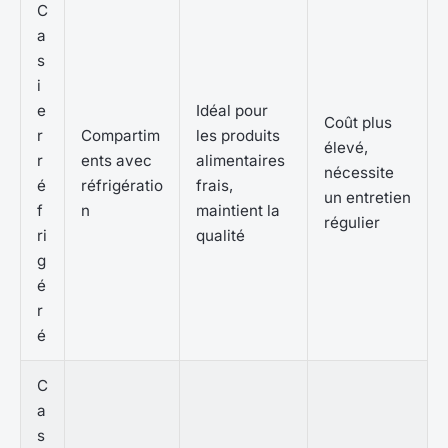
C
a
s
i
e
Idéal pour
Coût plus
r
Compartim
les produits
élevé,
r
ents avec
alimentaires
nécessite
é
réfrigératio
frais,
un entretien
f
n
maintient la
régulier
ri
qualité
g
é
r
é
C
a
s