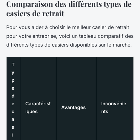
Comparaison des différents types de
casiers de retrait
Pour vous aider à choisir le meilleur casier de retrait
pour votre entreprise, voici un tableau comparatif des
différents types de casiers disponibles sur le marché.
T
y
p
e
d
e
Caractérist
Inconvénie
Avantages
c
iques
nts
a
s
i