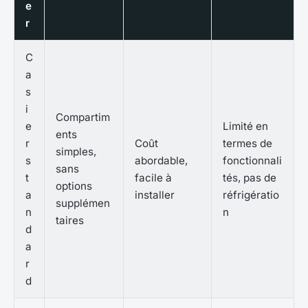
e
r
C
a
s
i
Compartim
e
Limité en
ents
r
Coût
termes de
simples,
s
abordable,
fonctionnali
sans
t
facile à
tés, pas de
options
a
installer
réfrigératio
supplémen
n
n
taires
d
a
r
d